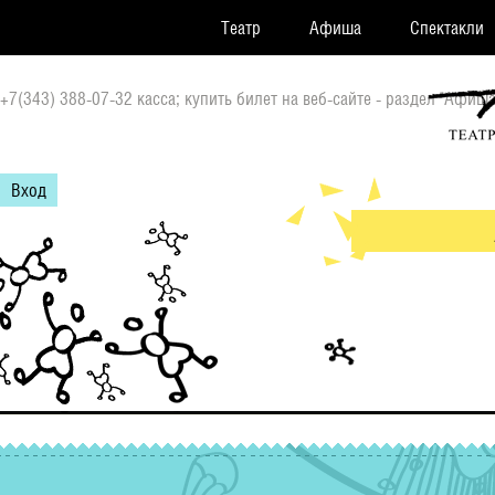
Театр
Афиша
Спектакли
+7(343) 388-07-32 касса; купить билет на веб-сайте - раздел "Афиша
Вход