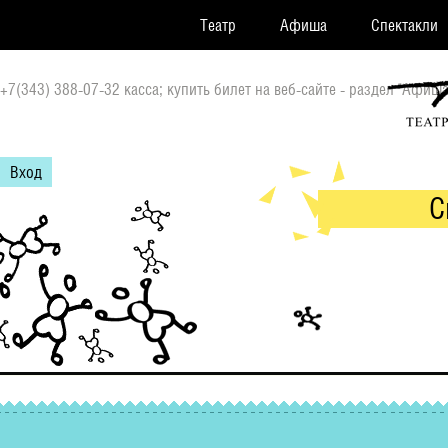
Театр
Афиша
Спектакли
+7(343) 388-07-32 касса; купить билет на веб-сайте - раздел "Афиша
Вход
С