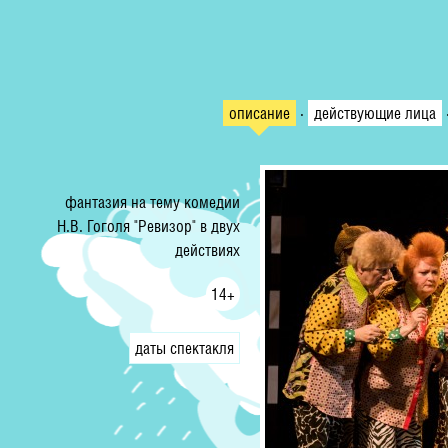
описание
·
действующие лица
фантазия на тему комедии
Н.В. Гоголя "Ревизор" в двух
действиях
14+
даты спектакля