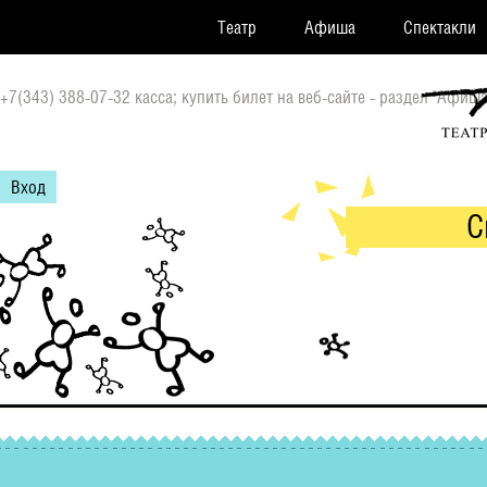
Театр
Афиша
Спектакли
+7(343) 388-07-32 касса; купить билет на веб-сайте - раздел "Афиша
Вход
С