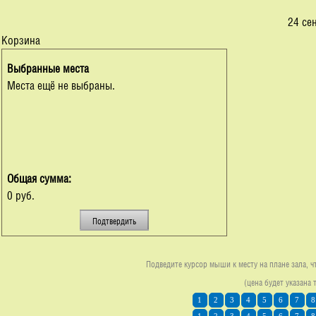
24 се
Корзина
Выбранные места
Места ещё не выбраны.
Общая сумма:
0 руб.
Подведите курсор мыши к месту на плане зала, ч
(цена будет указана 
1
2
3
4
5
6
7
8