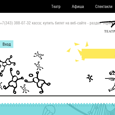
Театр
Афиша
Спектакли
+7(343) 388-07-32 касса; купить билет на веб-сайте - раздел "Афиша
Вход