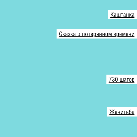
Каштанка
Сказка о потерянном времени
730 шагов
Женитьба