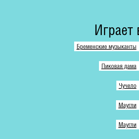
Играет 
Бременские музыканты
Пиковая дама
Чучело
Маугли
Маугли