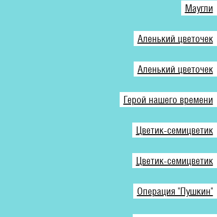
Маугли
Аленький цветочек
Аленький цветочек
Герой нашего времени
Цветик-семицветик
Цветик-семицветик
Операция "Пушкин"