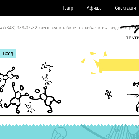
Театр
Афиша
Спектакли
+7(343) 388-07-32 касса; купить билет на веб-сайте - раздел "Афиша
Вход