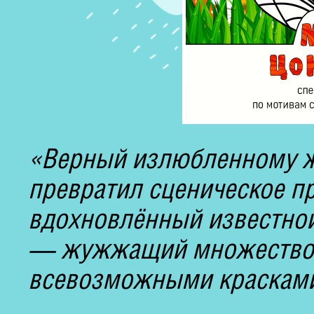
«Верный излюбленному жа
превратил сценическое п
вдохновлённый известной
— жужжащий множеством
всевозможными краскам