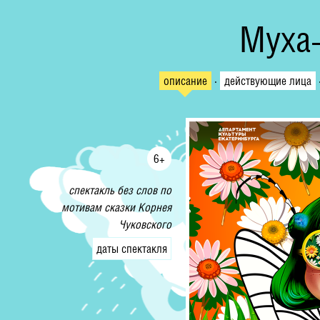
Муха
описание
·
действующие лица
6+
спектакль без сл
ов по
мотивам сказки Корнея
Чуковского
даты спектакля