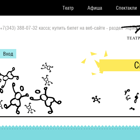
Театр
Афиша
Спектакли
+7(343) 388-07-32 касса; купить билет на веб-сайте - раздел "Афиша
Вход
С