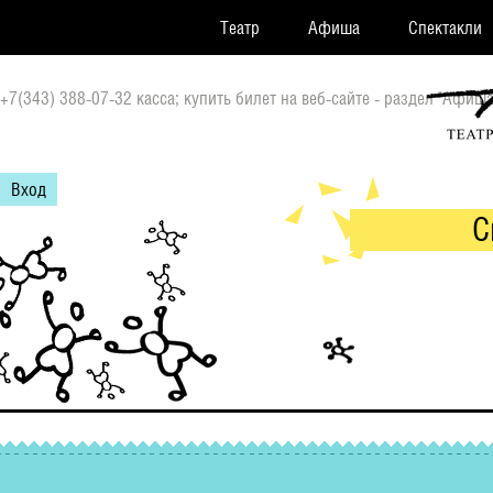
Театр
Афиша
Спектакли
+7(343) 388-07-32 касса; купить билет на веб-сайте - раздел "Афиша
Вход
С