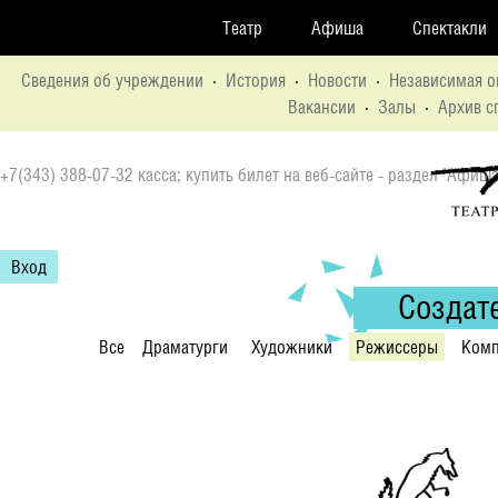
Театр
Афиша
Спектакли
Сведения об учреждении
·
История
·
Новости
·
Независимая о
Вакансии
·
Залы
·
Архив с
+7(343) 388-07-32 касса; купить билет на веб-сайте - раздел "Афиша
Вход
Создат
Все
Драматурги
Художники
Режиссеры
Комп