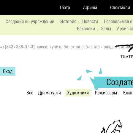
Театр
Афиша
Спектакли
Сведения об учреждении
·
История
·
Новости
·
Независимая о
Вакансии
·
Залы
·
Архив с
+7(343) 388-07-32 касса; купить билет на веб-сайте - раздел "Афиша
Вход
Создат
Все
Драматурги
Художники
Режиссеры
Комп