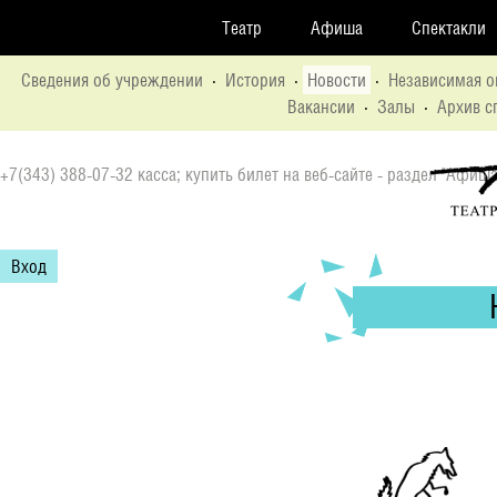
Театр
Афиша
Спектакли
Сведения об учреждении
·
История
·
Новости
·
Независимая о
Вакансии
·
Залы
·
Архив с
+7(343) 388-07-32 касса; купить билет на веб-сайте - раздел "Афиша
Вход