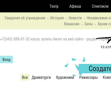
Театр
Афиша
Спектакли
Сведения об учреждении
·
История
·
Новости
·
Независимая о
Вакансии
·
Залы
·
Архив с
+7(343) 388-07-32 касса; купить билет на веб-сайте - раздел "Афиша
Вход
Создат
Все
Драматурги
Художники
Режиссеры
Комп