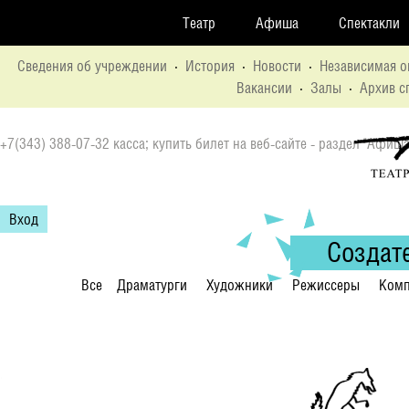
Театр
Афиша
Спектакли
Сведения об учреждении
·
История
·
Новости
·
Независимая о
Вакансии
·
Залы
·
Архив с
+7(343) 388-07-32 касса; купить билет на веб-сайте - раздел "Афиша
Вход
Создат
Все
Драматурги
Художники
Режиссеры
Комп