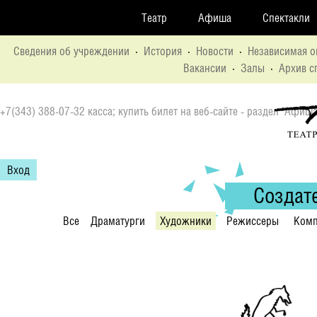
Театр
Афиша
Спектакли
Сведения об учреждении
·
История
·
Новости
·
Независимая о
Вакансии
·
Залы
·
Архив с
+7(343) 388-07-32 касса; купить билет на веб-сайте - раздел "Афиша
Вход
Создат
Все
Драматурги
Художники
Режиссеры
Комп