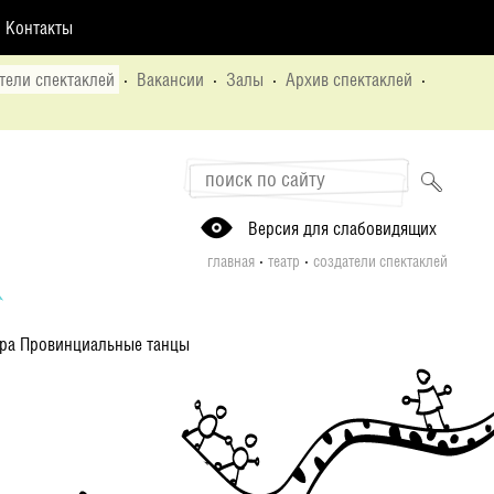
Контакты
тели спектаклей
·
Вакансии
·
Залы
·
Архив спектаклей
·
Версия для слабовидящих
·
·
главная
театр
создатели спектаклей
тра Провинциальные танцы