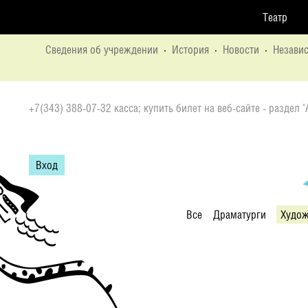
Театр
Сведения об учреждении
·
История
·
Новости
·
Независ
+7(343) 388-07-32 касса; купить билет на веб-сайте - раздел 
Вход
Все
Драматурги
Худо