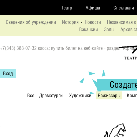
Театр
Афиша
Спектакли
Сведения об учреждении
·
История
·
Новости
·
Независимая о
Вакансии
·
Залы
·
Архив с
+7(343) 388-07-32 касса; купить билет на веб-сайте - раздел "Афиша
Вход
Создат
Все
Драматурги
Художники
Режиссеры
Комп