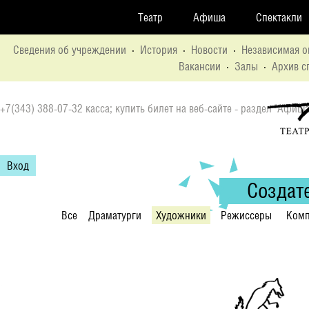
Театр
Афиша
Спектакли
Сведения об учреждении
·
История
·
Новости
·
Независимая о
Вакансии
·
Залы
·
Архив с
+7(343) 388-07-32 касса; купить билет на веб-сайте - раздел "Афиша
Вход
Создат
Все
Драматурги
Художники
Режиссеры
Комп