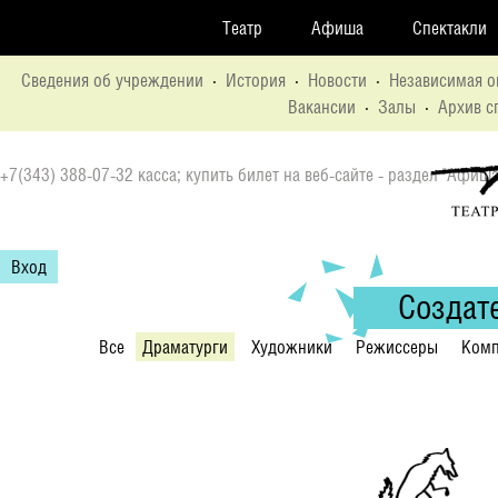
Театр
Афиша
Спектакли
Сведения об учреждении
·
История
·
Новости
·
Независимая о
Вакансии
·
Залы
·
Архив с
+7(343) 388-07-32 касса; купить билет на веб-сайте - раздел "Афиша
Вход
Создат
Все
Драматурги
Художники
Режиссеры
Комп