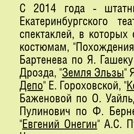
С 2014 года - штат
Екатеринбургского те
спектаклей, в которых
костюмам, "Похождения
Бартенева по Я. Гашеку,
Дрозда, "
Земля Эльзы
" 
Депо
" Е. Гороховской, "
К
Баженовой по О. Уайльд
Пулинович по Ф. Берне
"
Евгений Онегин
" А.С. 