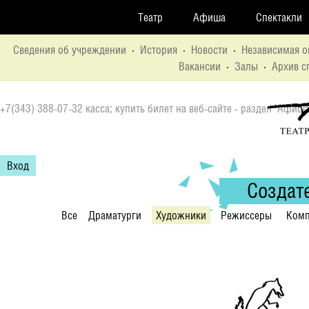
Театр
Афиша
Спектакли
Сведения об учреждении
·
История
·
Новости
·
Независимая о
Вакансии
·
Залы
·
Архив с
+7(343) 388-07-32 касса; купить билет на веб-сайте - раздел "Афиша
Вход
Создат
Все
Драматурги
Художники
Режиссеры
Комп