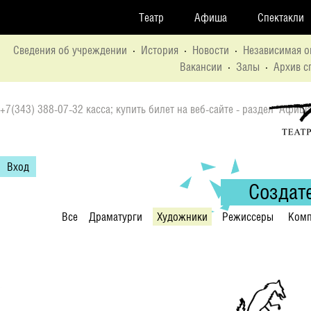
Театр
Афиша
Спектакли
Сведения об учреждении
·
История
·
Новости
·
Независимая о
Вакансии
·
Залы
·
Архив с
+7(343) 388-07-32 касса; купить билет на веб-сайте - раздел "Афиша
Вход
Создат
Все
Драматурги
Художники
Режиссеры
Комп