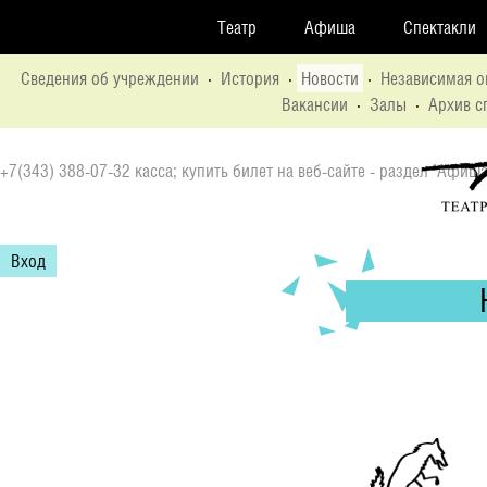
Театр
Афиша
Спектакли
Сведения об учреждении
·
История
·
Новости
·
Независимая о
Вакансии
·
Залы
·
Архив с
+7(343) 388-07-32 касса; купить билет на веб-сайте - раздел "Афиша
Вход