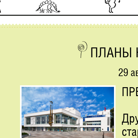
ПЛАНЫ 
29 а
ПР
Др
с