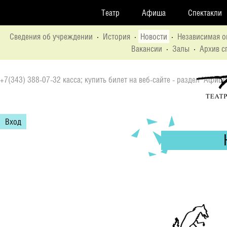
Театр
Афиша
Спектакли
Сведения об учреждении
·
История
·
Новости
·
Независимая о
Вакансии
·
Залы
·
Архив с
+7(343) 388-07-32 касса; купить билет на веб-сайте - раздел "Афиша
Вход