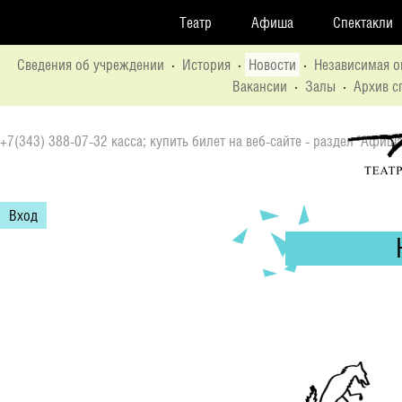
Театр
Афиша
Спектакли
Сведения об учреждении
·
История
·
Новости
·
Независимая о
Вакансии
·
Залы
·
Архив с
+7(343) 388-07-32 касса; купить билет на веб-сайте - раздел "Афиша
Вход