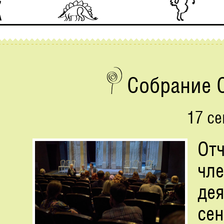
Собрание 
17 се
От
чл
дея
сен